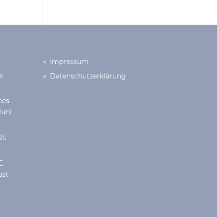
Impressum
s
Datenschutzerklärung
hes
Juni
21.
E
ust